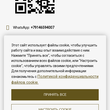
WhatsApp:
+79146594007
Telegram:
lesnoeozero_artem
Этот сайт использует файлы cookie, чтобы улучшить
работу сайта и ваш опыт взаимодействия с ним.
Max:
+79146594007
Нажмите "Принять все", чтобы согласиться с
использованием всех файлов cookie, или "Настроить
cookie", чтобы управлять своими предпочтениями.
У вас нет времени на телефонные звонки? Хотите
Для получения дополнительной информации
заказать номер максимально быстро и с
Политикой конфиденциальности
ознакомьтесь с
уверенностью в том, что он точно будет готов для Вас
файлов cookie.
в назначенное время? Воспользуйтесь формой
онлайн-бронирования и получайте самые
актуальные цены!
ПРИНЯТЬ ВСЕ
ЗАБРОНИРОВАТЬ
НАСТРОИТЬ COOKIE